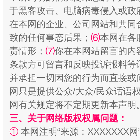
揭批美国五大"原罪"
"炒
于黑客攻击、电脑病毒侵入或政
在本网的企业、公司网站和共同
致的任何事态后果；
⑹
本网在各
责情形；
⑺
你在本网站留言的内
条款方可留言和反映投诉报料等
并承担一切因您的行为而直接或
解纷+调解+退费，一次搞定
网只是提供公众/大众/民众话语
网有关规定将不定期更新本声明
三、关于网络版权权属问题：
①
本网注明“来源：XXXXXXX网