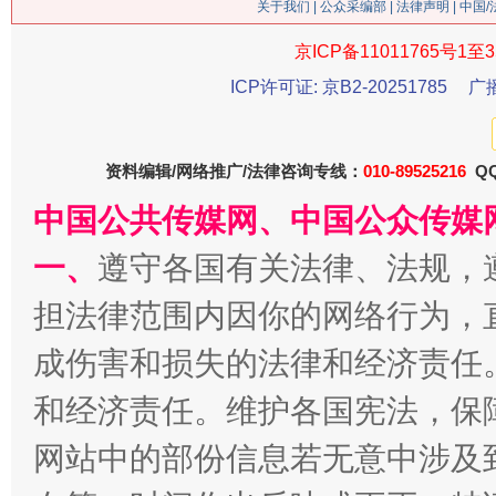
关于我们
|
公众采编部
|
法律声明
| 中国
京ICP备11011765号1至3
ICP许可证: 京B2-20251785
广
今
在谋一域中谋全局
资料编辑/网络推广/法律咨询专线：
010-89525216
QQ
中国公共传媒网、中国公众传媒
一、
遵守各国有关法律、法规，
担法律范围内因你的网络行为，
成伤害和损失的法律和经济责任
和经济责任。维护各国宪法，保
习近平的博鳌关键词
魏明亮
网站中的部份信息若无意中涉及