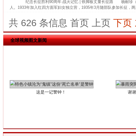
纪念长征胜利90周年·战火记忆 | 铁脚板丈量长征路 杨献珍（19
网上购药对药下症？
人。1933年加入红四方面军妇女独立营，1935年3月随部队参加长征，两
共 626 条信息
首页
上页
下页
全球视频图文新闻
这是一记警钟！
谢