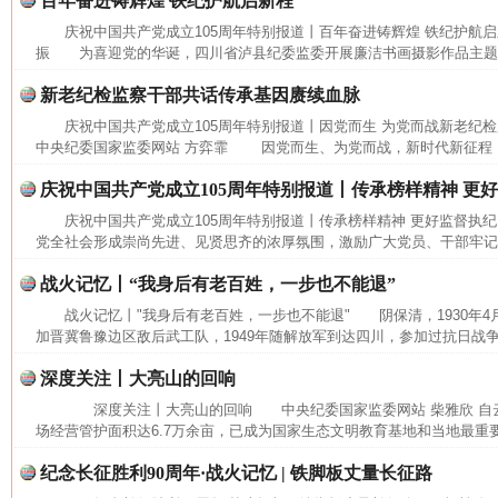
百年奋进铸辉煌 铁纪护航启新程
庆祝中国共产党成立105周年特别报道丨百年奋进铸辉煌 铁纪护航
振 为喜迎党的华诞，四川省泸县纪委监委开展廉洁书画摄影作品主题展
新老纪检监察干部共话传承基因赓续血脉
庆祝中国共产党成立105周年特别报道丨因党而生 为党而战新老纪
中央纪委国家监委网站 方弈霏 因党而生、为党而战，新时代新征程，要
庆祝中国共产党成立105周年特别报道丨传承榜样精神 更
庆祝中国共产党成立105周年特别报道丨传承榜样精神 更好监督执
党全社会形成崇尚先进、见贤思齐的浓厚氛围，激励广大党员、干部牢记党
战火记忆丨“我身后有老百姓，一步也不能退”
战火记忆丨"我身后有老百姓，一步也不能退" 阴保清，1930年4
加晋冀鲁豫边区敌后武工队，1949年随解放军到达四川，参加过抗日战争
深度关注丨大亮山的回响
深度关注丨大亮山的回响 中央纪委国家监委网站 柴雅欣 自
场经营管护面积达6.7万余亩，已成为国家生态文明教育基地和当地最重要
纪念长征胜利90周年·战火记忆 | 铁脚板丈量长征路