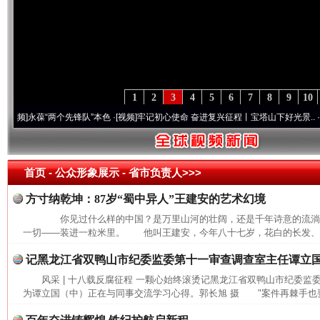
1
2
3
4
5
6
7
8
9
10
]
永葆“两个先锋队”本色
·[视频]
牢记初心使命 奋进复兴征程丨宝塔山下好光景..
·[视频]
首页
- 公众形象展示 -
省市负责人>>>
方寸纳乾坤：87岁“蜀中异人”王建安的艺术幻境
你见过什么样的中国？是万里山河的壮阔，还是千年诗意的流
一切——装进一粒米里。 他叫王建安，今年八十七岁，花白的长发、长
记黑龙江省双鸭山市纪委监委第十一审查调查室主任谭立
风采 | 十八载反腐征程 一颗心始终滚烫记黑龙江省双鸭山市纪委
为谭立国（中）正在与同事交流学习心得。郭长旭 摄 "案件再棘手也要