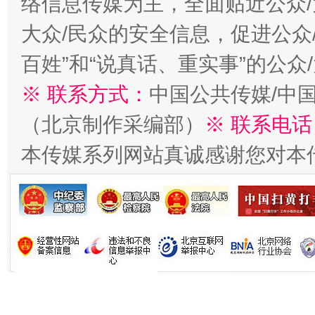
络信息传媒为主，全面贴近公众/
大众/民众的安全信息，促进公众
今
在谋一域中谋全局
百姓”和“说真话、重实事”的公众
※ 联系方式：
中国公共传媒/中
（北京制作采编部）
※ 联系电话
本传媒系列网站真诚感谢您对本
习近平的博鳌关键词
魏明亮