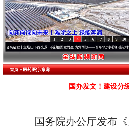
1
2
3
4
5
6
7
8
9
10
程丨宝塔山下好光景..
·[视频]
因党而生 为党而战——百年“纪”事⑧加强纪律..
·[视频]
牢
首页
»
医药医疗/康养
国办发文！建设分
国务院办公厅发布《关